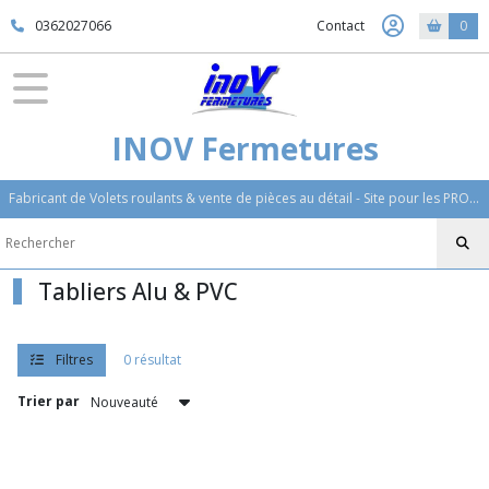
Fermer
0362027066
Contact
0
FILTRES
Tous
INOV Fermetures
les
produits
Fabricant de Volets roulants & vente de pièces au détail - Site pour les PRO de la fermeture
Afficher
les
Tabliers Alu & PVC
résultats
Filtres
0 résultat
Trier par