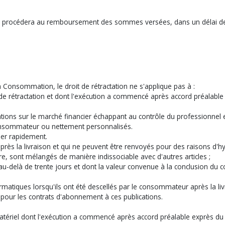
ures procédera au remboursement des sommes versées, dans un délai de
 Consommation, le droit de rétractation ne s'applique pas à :
lai de rétractation et dont l'exécution a commencé après accord préal
ations sur le marché financier échappant au contrôle du professionnel e
 consommateur ou nettement personnalisés.
mer rapidement.
près la livraison et qui ne peuvent être renvoyés pour des raisons d'hy
ture, sont mélangés de manière indissociable avec d'autres articles ;
e au-delà de trente jours et dont la valeur convenue à la conclusion du
rmatiques lorsqu'ils ont été descellés par le consommateur après la liv
 pour les contrats d'abonnement à ces publications.
atériel dont l'exécution a commencé après accord préalable exprès d