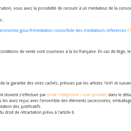
tion, vous avez la possibilité de recourir à un médiateur de la consom
s :
economie.gouv.fr/mediation-conso/liste-des-mediateurs-references
ET
onditions de vente sont soumises à la loi française. En cas de litige, l
de la garantie des vices cachés, prévues par les articles 1641 et suivan
 doivent s'effectuer par
{mail / téléphone / voie postale}
dans le délai
s les avez reçus avec l'ensemble des éléments (accessoires, emballage,
ation des justificatifs.
droit de rétractation prévu à l'article 6.