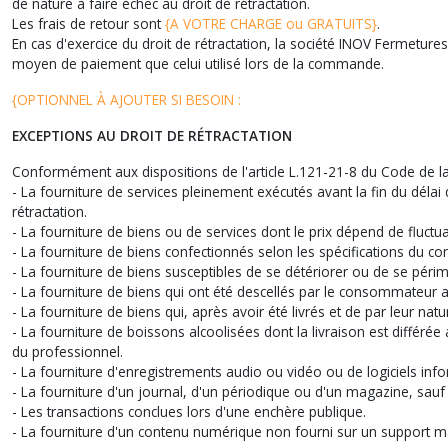
de nature à faire échec au droit de rétractation.
Les frais de retour sont
{A VOTRE CHARGE ou GRATUITS}
.
En cas d'exercice du droit de rétractation, la société INOV Fermet
moyen de paiement que celui utilisé lors de la commande.
{OPTIONNEL À AJOUTER SI BESOIN :
EXCEPTIONS AU DROIT DE RÉTRACTATION
Conformément aux dispositions de l'article L.121-21-8 du Code de la
- La fourniture de services pleinement exécutés avant la fin du dé
rétractation.
- La fourniture de biens ou de services dont le prix dépend de fluctu
- La fourniture de biens confectionnés selon les spécifications du
- La fourniture de biens susceptibles de se détériorer ou de se péri
- La fourniture de biens qui ont été descellés par le consommateur a
- La fourniture de biens qui, après avoir été livrés et de par leur na
- La fourniture de boissons alcoolisées dont la livraison est différé
du professionnel.
- La fourniture d'enregistrements audio ou vidéo ou de logiciels info
- La fourniture d'un journal, d'un périodique ou d'un magazine, sauf
- Les transactions conclues lors d'une enchère publique.
- La fourniture d'un contenu numérique non fourni sur un support m