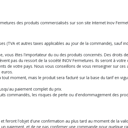
rmetures des produits commercialisés sur son site Internet Inov Ferme
es (TVA et autres taxes applicables au jour de la commande), sauf indic
, vous êtes l'importateur du ou des produits concernés. Des droits de
lèvent pas du ressort de la société INOV Fermetures. Ils seront à votre 
ts de votre pays. Nous vous conseillons de vous renseigner sur ces a
 euros.
 à tout moment, mais le produit sera facturé sur la base du tarif en 
jusqu'au paiement complet du prix.
uits commandés, les risques de perte ou d'endommagement des produi
 et feront l'objet d'une confirmation au plus tard au moment de la va
er un paiement, et de ne pas confirmer une commande pour quelque rai