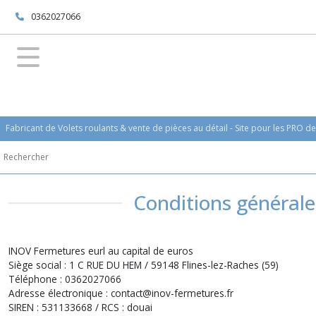
0362027066
Fabricant de Volets roulants & vente de pièces au détail - Site pour les PRO d
Conditions générales
INOV Fermetures eurl au capital de euros
Siège social : 1 C RUE DU HEM / 59148 Flines-lez-Raches (59)
Téléphone : 0362027066
Adresse électronique : contact@inov-fermetures.fr
SIREN : 531133668 / RCS : douai